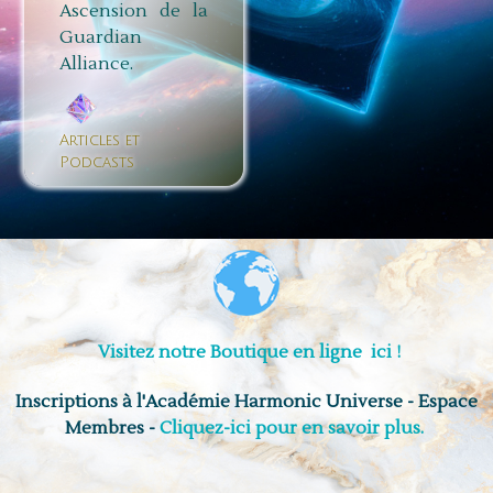
Ascension de la
Guardian
Alliance.
Articles et
Podcasts
Visitez notre Boutique en ligne ici !
Inscriptions à l'Académie Harmonic Universe - Espace
Membres -
Cliquez-ici pour en savoir plus.