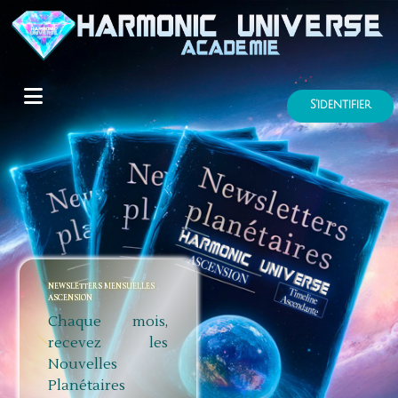
S'identifier
NEWSLETTERS MENSUELLES
ASCENSION
Chaque mois,
recevez les
Nouvelles
Planétaires