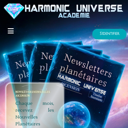
S'identifier
NEWSLETTERS MENSUELLES
ASCENSION
Chaque mois,
recevez les
Nouvelles
Planétaires