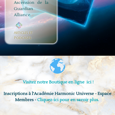
Ascension de la
Guardian
Alliance.
Articles et
Podcasts
Visitez notre Boutique en ligne ici !
Inscriptions à l'Académie Harmonic Universe - Espace
Membres -
Cliquez-ici pour en savoir plus.