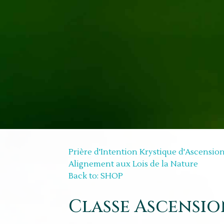
Prière d'Intention Krystique d'Ascensio
Alignement aux Lois de la Nature
Back to: SHOP
Classe Ascension